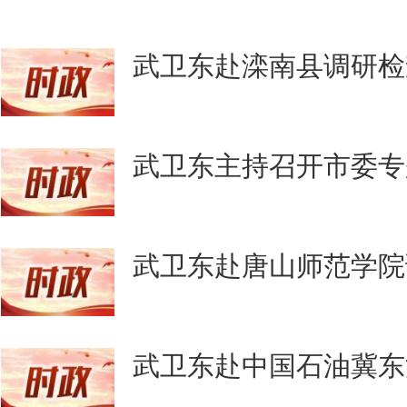
武卫东赴滦南县调研检
武卫东主持召开市委专
武卫东赴唐山师范学院
武卫东赴中国石油冀东