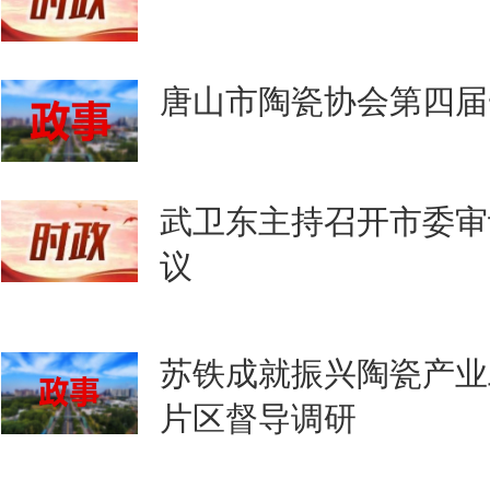
唐山市陶瓷协会第四届
武卫东主持召开市委审
议
苏铁成就振兴陶瓷产业
片区督导调研