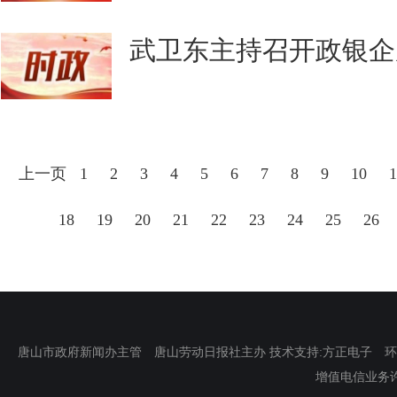
武卫东主持召开政银企
上一页
1
2
3
4
5
6
7
8
9
10
1
18
19
20
21
22
23
24
25
26
唐山市政府新闻办主管 唐山劳动日报社主办 技术支持:方正电子 环渤海新
增值电信业务许可证