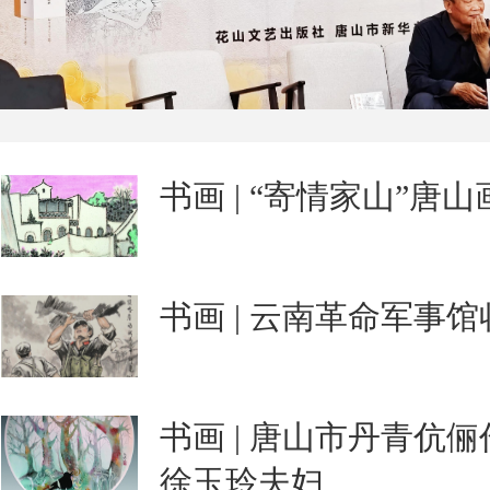
书画 | “寄情家山”
书画 | 云南革命军事
书画 | 唐山市丹青伉
徐玉玲夫妇