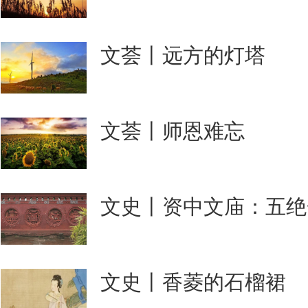
文荟丨远方的灯塔
文荟丨师恩难忘
文史丨资中文庙：五绝
文史丨香菱的石榴裙