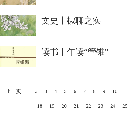
文史丨椒聊之实
读书丨午读“管锥”
上一页
1
2
3
4
5
6
7
8
9
10
1
18
19
20
21
22
23
24
2