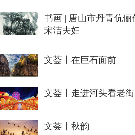
书画 | 唐山市丹青伉
宋洁夫妇
文荟丨在巨石面前
文荟丨走进河头看老街
文荟丨秋韵