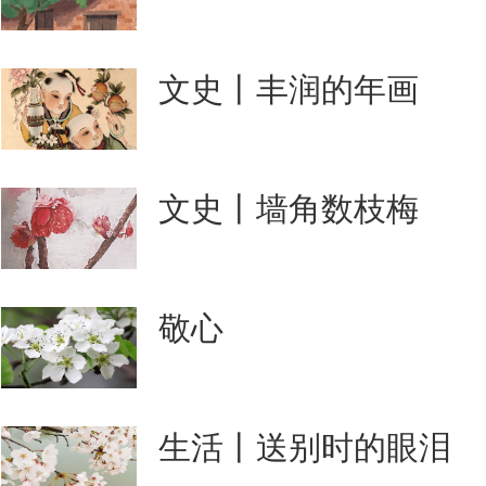
文史丨丰润的年画
文史丨墙角数枝梅
敬心
生活丨送别时的眼泪