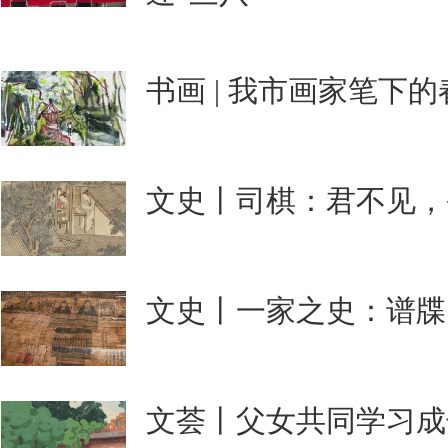
书画 | 我市画家笔下
文史丨司棋：君不见，
文史丨一家之史：谱牒
文荟丨父女共同学习成