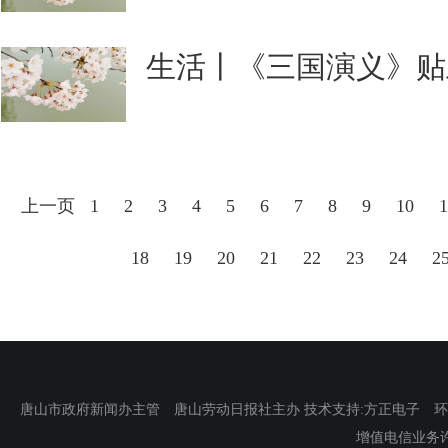
生活丨《三国演义》贴
上一页
1
2
3
4
5
6
7
8
9
10
1
18
19
20
21
22
23
24
2
唐山市政府新闻办主管 唐山劳动日报社主办 技术支持:方正电子 环渤海新
增值电信业务许可证