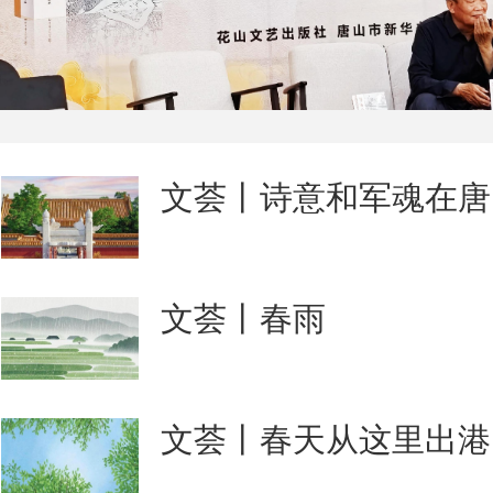
文荟丨诗意和军魂在唐
文荟丨春雨
文荟丨春天从这里出港