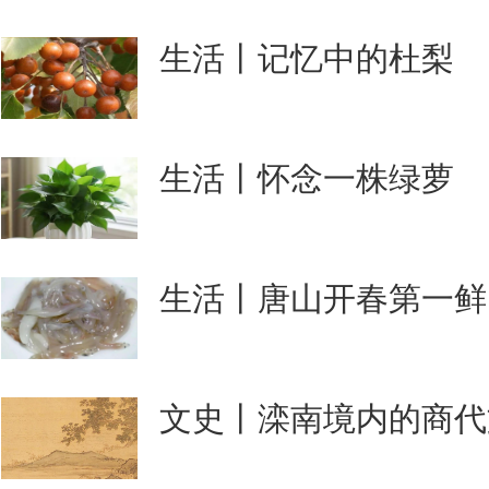
生活丨记忆中的杜梨
生活丨怀念一株绿萝
生活丨唐山开春第一鲜
文史丨滦南境内的商代