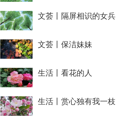
文荟丨隔屏相识的女兵
文荟丨保洁妹妹
生活丨看花的人
生活丨赏心独有我一枝