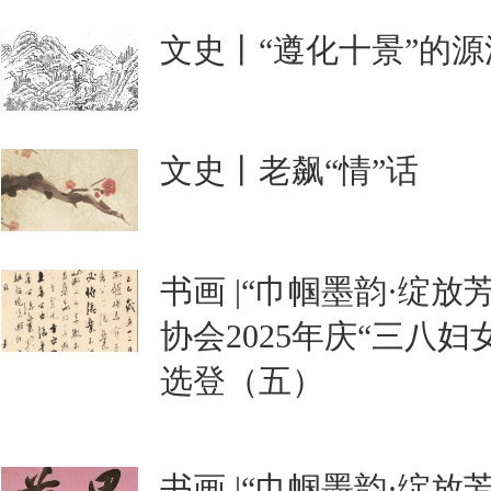
文史丨“遵化十景”的
文史丨老飙“情”话
书画 |“巾帼墨韵·绽
协会2025年庆“三八
选登（五）
书画 |“巾帼墨韵·绽