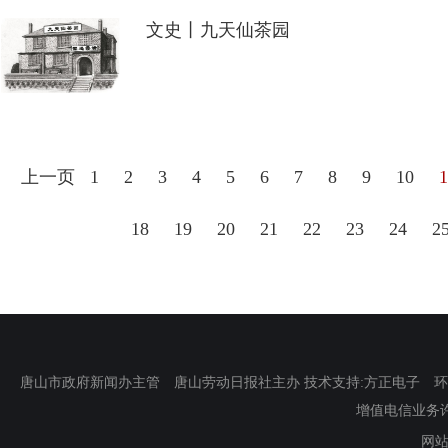
文史丨九天仙茶园
上一页
1
2
3
4
5
6
7
8
9
10
1
18
19
20
21
22
23
24
2
唐山市政府新闻办主管 唐山劳动日报社主办 技术支持:方正电子 环渤海新
增值电信业务许可证
网