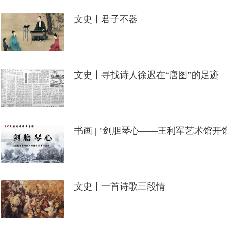
文史丨君子不器
文史丨寻找诗人徐迟在“唐图”的足迹
书画 | "剑胆琴心——王利军艺术馆
文史丨一首诗歌三段情