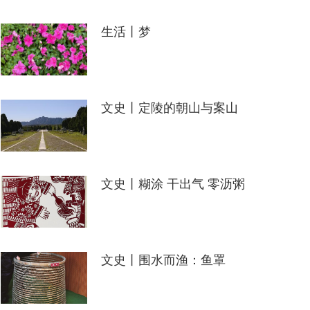
生活丨梦
文史丨定陵的朝山与案山
文史丨糊涂 干出气 零沥粥
文史丨围水而渔：鱼罩