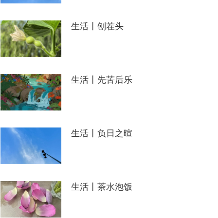
生活丨刨茬头
生活丨先苦后乐
生活丨负日之暄
生活丨茶水泡饭