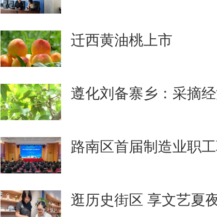
迁西黄油桃上市
遵化刘备寨乡：采摘经
路南区首届制造业职工
逛历史街区 享文艺夏