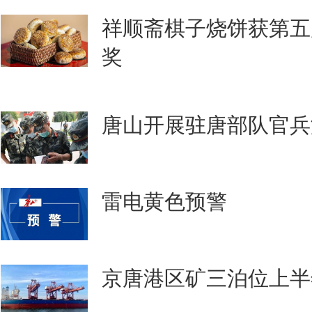
祥顺斋棋子烧饼获第五
奖
唐山开展驻唐部队官兵
雷电黄色预警
京唐港区矿三泊位上半