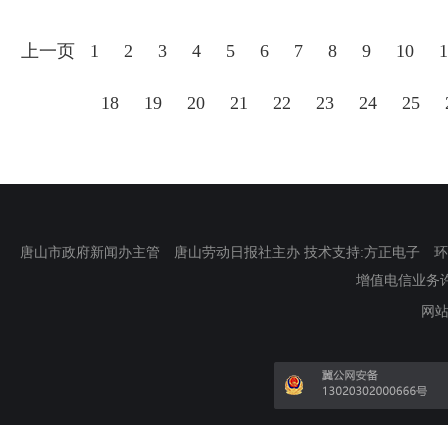
上一页
1
2
3
4
5
6
7
8
9
10
1
18
19
20
21
22
23
24
25
唐山市政府新闻办主管 唐山劳动日报社主办 技术支持:方正电子 环渤海新
增值电信业务许可证
网