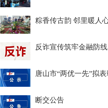
粽香传古韵 邻里暖人
反诈宣传筑牢金融防线
唐山市“两优一先”拟
断交公告