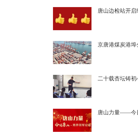
唐山边检站开启
京唐港煤炭港埠
二十载杏坛铸初
唐山力量——今