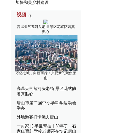
加快和美乡村建设
视频
高温天气逛河头老街 景区花式防暑真
贴心
万亿之城，向新而行！央视新闻聚焦唐
山
高温天气逛河头老街 景区花式防
暑真贴心
唐山市第二届中小学科学运动会
举办
外地游客打卡魅力唐山
一封家书 半世牵挂丨50年了，石
家庄育红学校老师还在惦记唐山