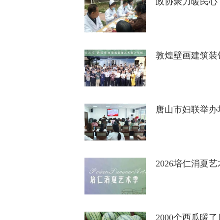
政协聚力暖民心
敦煌壁画建筑装
唐山市妇联举办
2026培仁消夏
2000个西瓜暖