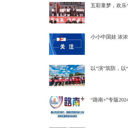
五彩童梦，欢乐
小小中国娃 浓
以“演”筑防，
“路南+”专版20