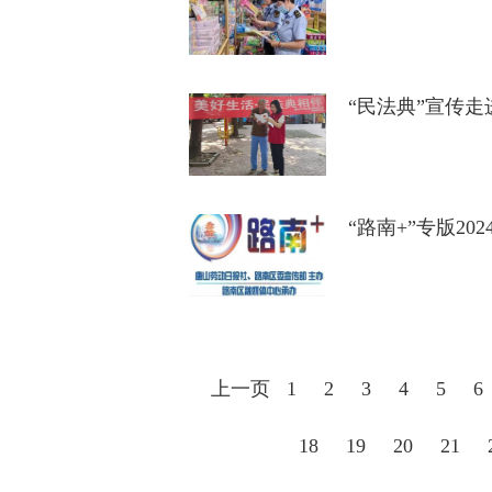
“民法典”宣传
“路南+”专版20
上一页
1
2
3
4
5
6
18
19
20
21