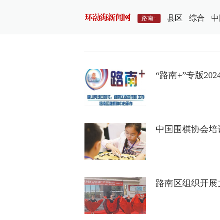
县区
综合
中
路南+
“路南+”专版20
中国围棋协会培
路南区组织开展