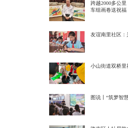
跨越2000多公
车组画卷送祝福
友谊南里社区：
小山街道双桥里
图说丨“筑梦智慧