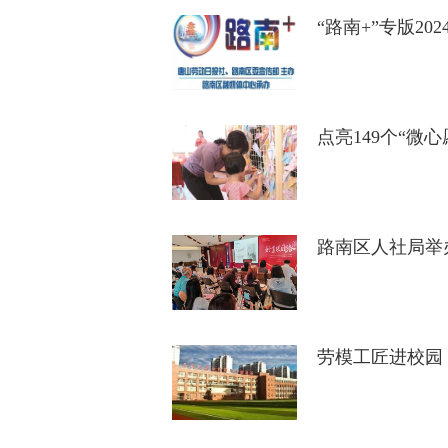
“路南+”专版20
点亮149个“微
路南区人社局举
劳模工匠进校园