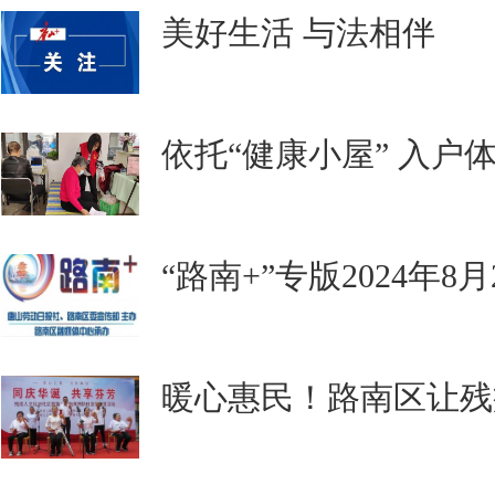
美好生活 与法相伴
依托“健康小屋” 入户
“路南+”专版2024年8
暖心惠民！路南区让残