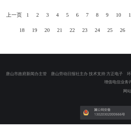
上一页
1
2
3
4
5
6
7
8
9
10
1
18
19
20
21
22
23
24
25
26
唐山市政府新闻办主管 唐山劳动日报社主办 技术支持:方正电子 环渤海新
增值电信业务许可证
网