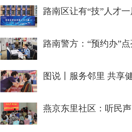
路南区让有“技”人才
路南警方：“预约办”点
图说丨服务邻里 共享健
燕京东里社区：听民声