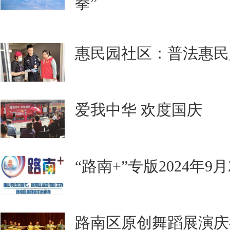
拳”
惠民园社区：普法惠民
爱我中华 欢度国庆
“路南+”专版2024年9
路南区原创舞蹈展演庆