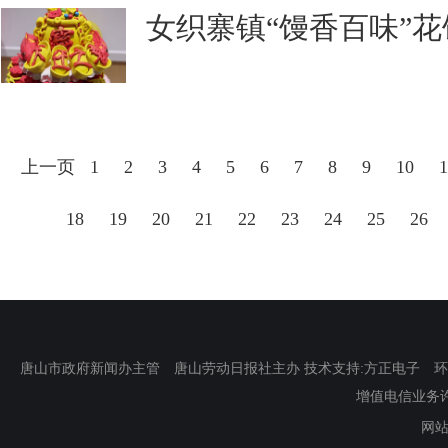
女织寨镇“馒香百味”
上一页
1
2
3
4
5
6
7
8
9
10
1
18
19
20
21
22
23
24
25
26
唐山市政府新闻办主管 唐山劳动日报社主办 技术支持:方正电子 环渤海新
增值电信业务许可证
网