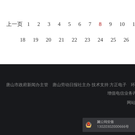
上一页
1
2
3
4
5
6
7
8
9
10
1
18
19
20
21
22
23
24
25
26
唐山市政府新闻办主管 唐山劳动日报社主办 技术支持:方正电子 环渤海新
增值电信业务许可证
网