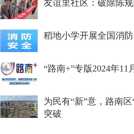
友谊里社区：破除陈规
稻地小学开展全国消防
“路南+”专版2024年1
为民有“新”意，路南区
突破