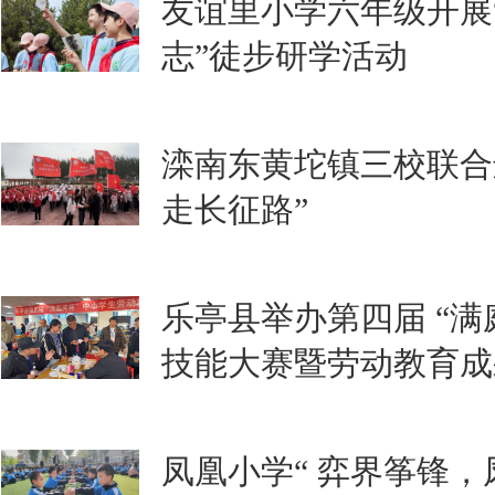
友谊里小学六年级开展
志”徒步研学活动
滦南东黄坨镇三校联合
走长征路”
乐亭县举办第四届 “满
技能大赛暨劳动教育成
凤凰小学“ 弈界筝锋，