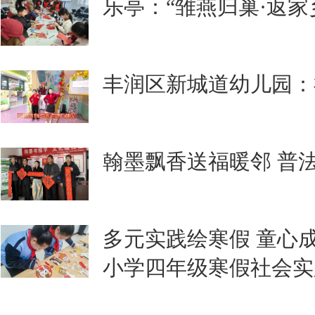
乐亭：“雏燕归巢·返家
丰润区新城道幼儿园：
翰墨飘香送福暖邻 普
多元实践绘寒假 童心
小学四年级寒假社会实